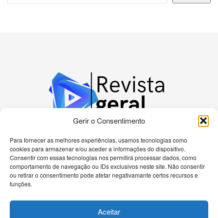
Gerir o Consentimento
Para fornecer as melhores experiências, usamos tecnologias como
cookies para armazenar e/ou aceder a informações do dispositivo.
Bem-vindo à nossa plataforma dedicada a
Consentir com essas tecnologias nos permitirá processar dados, como
apaixonados por tecnologia! Aqui, você encontrará
comportamento de navegação ou IDs exclusivos neste site. Não consentir
as últimas novidades sobre celulares, computadores
ou retirar o consentimento pode afetar negativamante certos recursos e
e uma gama diversificada de dispositivos eletrônicos.
funções.
Nossa missão é fornecer informações precisas e
atualizadas, análises detalhadas e tutoriais passo a
Aceitar
passo para ajudá-lo a navegar no universo