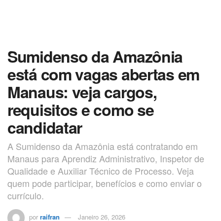
Sumidenso da Amazônia
está com vagas abertas em
Manaus: veja cargos,
requisitos e como se
candidatar
A Sumidenso da Amazônia está contratando em
Manaus para Aprendiz Administrativo, Inspetor de
Qualidade e Auxiliar Técnico de Processo. Veja
quem pode participar, benefícios e como enviar o
currículo.
por
raifran
Janeiro 26, 2026