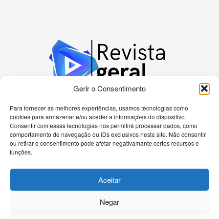
Gerir o Consentimento
Para fornecer as melhores experiências, usamos tecnologias como
cookies para armazenar e/ou aceder a informações do dispositivo.
Bem-vindo à nossa plataforma dedicada a
Consentir com essas tecnologias nos permitirá processar dados, como
apaixonados por tecnologia! Aqui, você encontrará
comportamento de navegação ou IDs exclusivos neste site. Não consentir
as últimas novidades sobre celulares, computadores
ou retirar o consentimento pode afetar negativamante certos recursos e
e uma gama diversificada de dispositivos eletrônicos.
funções.
Nossa missão é fornecer informações precisas e
atualizadas, análises detalhadas e tutoriais passo a
Aceitar
passo para ajudá-lo a navegar no universo
tecnológico de forma eficiente.
Negar