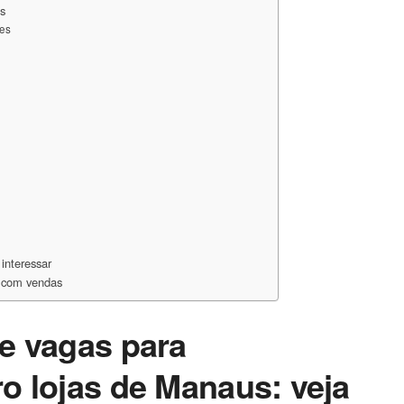
us
es
nteressar
r com vendas
e vagas para
o lojas de Manaus: veja