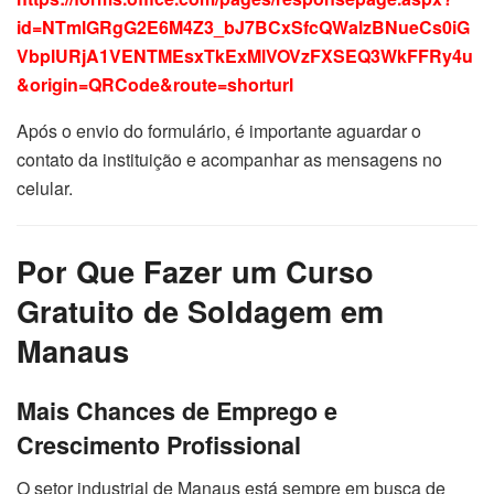
id=NTmlGRgG2E6M4Z3_bJ7BCxSfcQWalzBNueCs0iG
VbplURjA1VENTMEsxTkExMlVOVzFXSEQ3WkFFRy4u
&origin=QRCode&route=shorturl
Após o envio do formulário, é importante aguardar o
contato da instituição e acompanhar as mensagens no
celular.
Por Que Fazer um Curso
Gratuito de Soldagem em
Manaus
Mais Chances de Emprego e
Crescimento Profissional
O setor industrial de Manaus está sempre em busca de