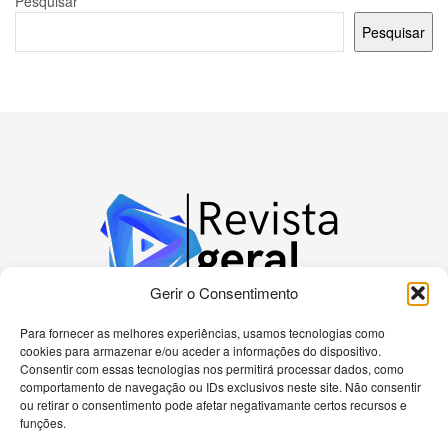
Pesquisar
Pesquisar
Gerir o Consentimento
Para fornecer as melhores experiências, usamos tecnologias como
cookies para armazenar e/ou aceder a informações do dispositivo.
Bem-vindo à nossa plataforma dedicada a
Consentir com essas tecnologias nos permitirá processar dados, como
apaixonados por tecnologia! Aqui, você encontrará
comportamento de navegação ou IDs exclusivos neste site. Não consentir
as últimas novidades sobre celulares, computadores
ou retirar o consentimento pode afetar negativamante certos recursos e
e uma gama diversificada de dispositivos eletrônicos.
funções.
Nossa missão é fornecer informações precisas e