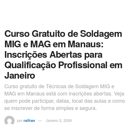
Curso Gratuito de Soldagem
MIG e MAG em Manaus:
Inscrições Abertas para
Qualificação Profissional em
Janeiro
Curso gratuito de Técnicas de Soldagem MIG e
MAG em Manaus está com inscrições abertas. Veja
quem pode participar, datas, local das aulas e como
se inscrever de forma simples e segura.
por
raifran
Janeiro 2, 2026