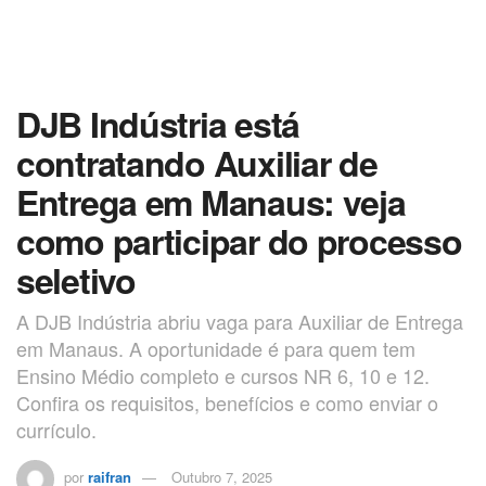
DJB Indústria está
contratando Auxiliar de
Entrega em Manaus: veja
como participar do processo
seletivo
A DJB Indústria abriu vaga para Auxiliar de Entrega
em Manaus. A oportunidade é para quem tem
Ensino Médio completo e cursos NR 6, 10 e 12.
Confira os requisitos, benefícios e como enviar o
currículo.
por
raifran
Outubro 7, 2025