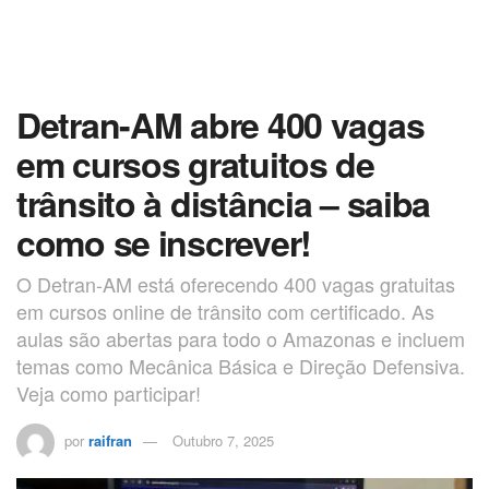
Detran-AM abre 400 vagas
em cursos gratuitos de
trânsito à distância – saiba
como se inscrever!
O Detran-AM está oferecendo 400 vagas gratuitas
em cursos online de trânsito com certificado. As
aulas são abertas para todo o Amazonas e incluem
temas como Mecânica Básica e Direção Defensiva.
Veja como participar!
por
raifran
Outubro 7, 2025