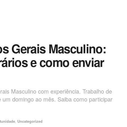
os Gerais Masculino:
orários e como enviar
ais Masculino com experiência. Trabalho de
e um domingo ao mês. Saiba como participar
tunidade
,
Uncategorized