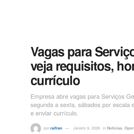
Vagas para Serviç
veja requisitos, h
currículo
Empresa abre vagas para Serviços Ger
segunda a sexta, sábados por escala 
e enviar currículo.
por
raifran
Janeiro 9, 2026
in
Notícias
,
Opor