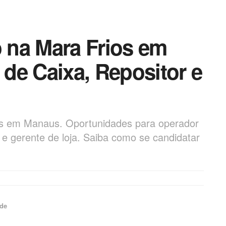
 na Mara Frios em
de Caixa, Repositor e
os em Manaus. Oportunidades para operador
ca e gerente de loja. Saiba como se candidatar
de