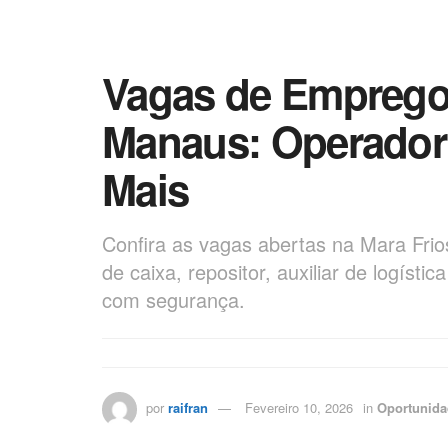
Vagas de Emprego
Manaus: Operador 
Mais
Confira as vagas abertas na Mara Fri
de caixa, repositor, auxiliar de logísti
com segurança.
por
raifran
Fevereiro 10, 2026
in
Oportunida