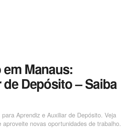
o em Manaus:
r de Depósito – Saiba
ara Aprendiz e Auxiliar de Depósito. Veja
 e aproveite novas oportunidades de trabalho.