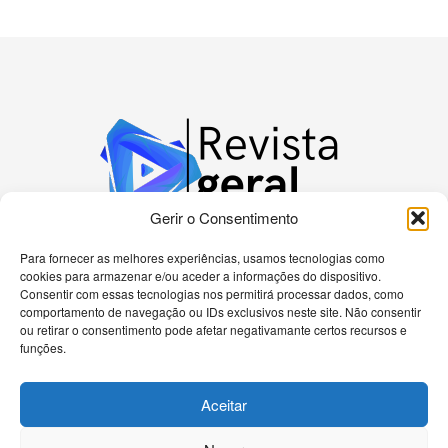
Gerir o Consentimento
Para fornecer as melhores experiências, usamos tecnologias como
cookies para armazenar e/ou aceder a informações do dispositivo.
Bem-vindo à nossa plataforma dedicada a
Consentir com essas tecnologias nos permitirá processar dados, como
apaixonados por tecnologia! Aqui, você encontrará
comportamento de navegação ou IDs exclusivos neste site. Não consentir
as últimas novidades sobre celulares, computadores
ou retirar o consentimento pode afetar negativamante certos recursos e
e uma gama diversificada de dispositivos eletrônicos.
funções.
Nossa missão é fornecer informações precisas e
atualizadas, análises detalhadas e tutoriais passo a
Aceitar
passo para ajudá-lo a navegar no universo
tecnológico de forma eficiente.