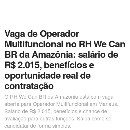
Vaga de Operador
Multifuncional no RH We Can
BR da Amazônia: salário de
R$ 2.015, benefícios e
oportunidade real de
contratação
O RH We Can BR da Amazônia está com vaga
aberta para Operador Multifuncional em Manaus.
Salário de R$ 2.015, benefícios e chance de
avaliação para outras funções. Saiba como se
candidatar de forma simples.