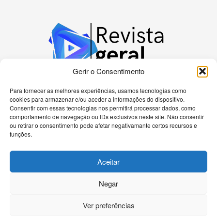
Gerir o Consentimento
Para fornecer as melhores experiências, usamos tecnologias como
cookies para armazenar e/ou aceder a informações do dispositivo.
Bem-vindo à nossa plataforma dedicada a
Consentir com essas tecnologias nos permitirá processar dados, como
apaixonados por tecnologia! Aqui, você encontrará
comportamento de navegação ou IDs exclusivos neste site. Não consentir
as últimas novidades sobre celulares, computadores
ou retirar o consentimento pode afetar negativamante certos recursos e
e uma gama diversificada de dispositivos eletrônicos.
funções.
Nossa missão é fornecer informações precisas e
atualizadas, análises detalhadas e tutoriais passo a
Aceitar
passo para ajudá-lo a navegar no universo
tecnológico de forma eficiente.
Negar
Ver preferências