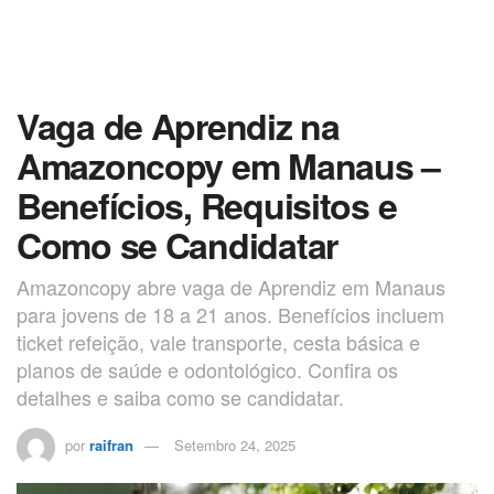
Vaga de Aprendiz na
Amazoncopy em Manaus –
Benefícios, Requisitos e
Como se Candidatar
Amazoncopy abre vaga de Aprendiz em Manaus
para jovens de 18 a 21 anos. Benefícios incluem
ticket refeição, vale transporte, cesta básica e
planos de saúde e odontológico. Confira os
detalhes e saiba como se candidatar.
por
raifran
Setembro 24, 2025