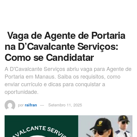
Vaga de Agente de Portaria
na D’Cavalcante Serviços:
Como se Candidatar
A D'Cavalcante Serviços abriu vaga para Agente de
Portaria em Manaus. Saiba os requisitos, como
enviar currículo e dicas para conquistar a
oportunidade.
por
raifran
Setembro 11, 2025