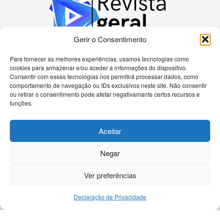
Gerir o Consentimento
Para fornecer as melhores experiências, usamos tecnologias como
cookies para armazenar e/ou aceder a informações do dispositivo.
Bem-vindo à nossa plataforma dedicada a
Consentir com essas tecnologias nos permitirá processar dados, como
apaixonados por tecnologia! Aqui, você encontrará
comportamento de navegação ou IDs exclusivos neste site. Não consentir
as últimas novidades sobre celulares, computadores
ou retirar o consentimento pode afetar negativamante certos recursos e
e uma gama diversificada de dispositivos eletrônicos.
funções.
Nossa missão é fornecer informações precisas e
atualizadas, análises detalhadas e tutoriais passo a
Aceitar
passo para ajudá-lo a navegar no universo
tecnológico de forma eficiente.
Negar
Ver preferências
Declaração de Privacidade
Início
Contato
DMCA
Política Privacidade