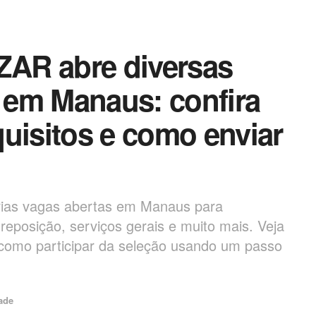
AR abre diversas
 em Manaus: confira
uisitos e como enviar
ias vagas abertas em Manaus para
 reposição, serviços gerais e muito mais. Veja
e como participar da seleção usando um passo
ade