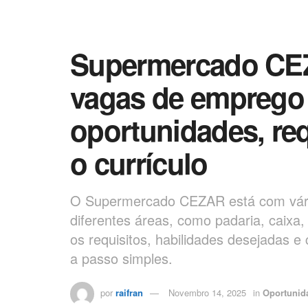
Supermercado CEZ
vagas de emprego
oportunidades, req
o currículo
O Supermercado CEZAR está com vár
diferentes áreas, como padaria, caixa,
os requisitos, habilidades desejadas 
a passo simples.
por
raifran
Novembro 14, 2025
in
Oportunid