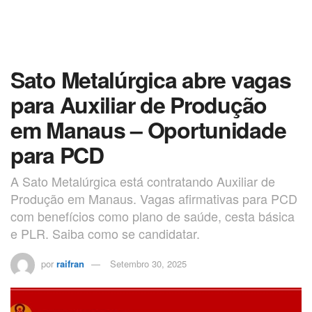
Sato Metalúrgica abre vagas
para Auxiliar de Produção
em Manaus – Oportunidade
para PCD
A Sato Metalúrgica está contratando Auxiliar de
Produção em Manaus. Vagas afirmativas para PCD
com benefícios como plano de saúde, cesta básica
e PLR. Saiba como se candidatar.
por
raifran
Setembro 30, 2025