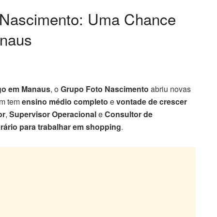
o Nascimento: Uma Chance
anaus
go em Manaus
, o
Grupo Foto Nascimento
abriu novas
em tem
ensino médio completo
e
vontade de crescer
or
,
Supervisor Operacional
e
Consultor de
orário para trabalhar em shopping
.