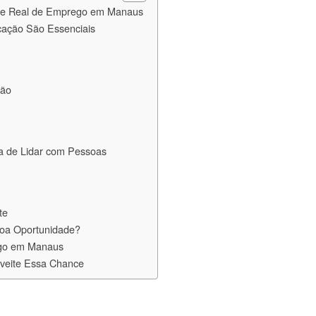
ce Real de Emprego em Manaus
cação São Essenciais
ção
a de Lidar com Pessoas
te
oa Oportunidade?
ego em Manaus
oveite Essa Chance