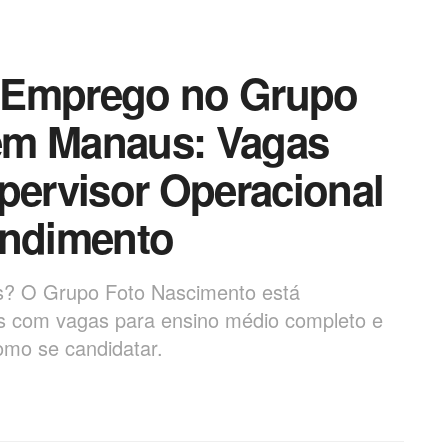
 Emprego no Grupo
em Manaus: Vagas
pervisor Operacional
endimento
s? O Grupo Foto Nascimento está
es com vagas para ensino médio completo e
omo se candidatar.