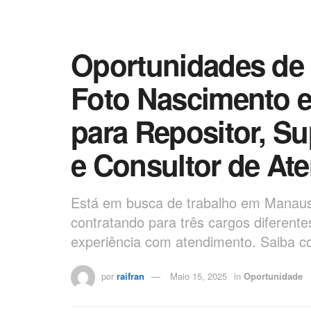
Oportunidades de
Foto Nascimento 
para Repositor, Su
e Consultor de At
Está em busca de trabalho em Manau
contratando para três cargos diferent
experiência com atendimento. Saiba c
por
raifran
Maio 15, 2025
in
Oportunidade