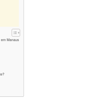
al em Manaus
te?