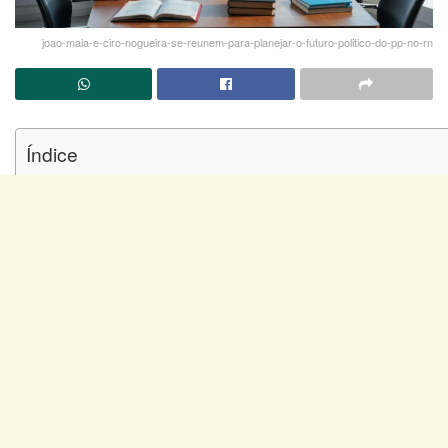
joao-maia-e-ciro-nogueira-se-reunem-para-planejar-o-futuro-politico-do-pp-no-rn
Índice