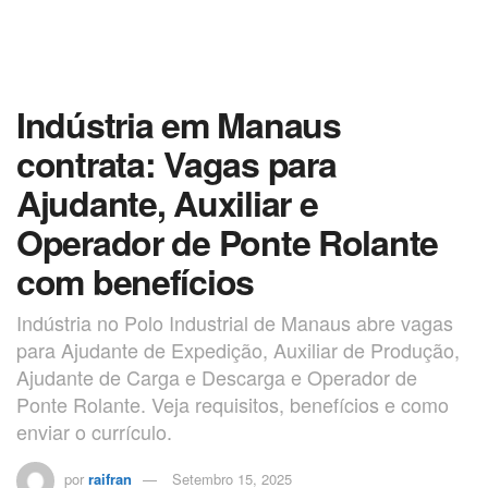
Indústria em Manaus
contrata: Vagas para
Ajudante, Auxiliar e
Operador de Ponte Rolante
com benefícios
Indústria no Polo Industrial de Manaus abre vagas
para Ajudante de Expedição, Auxiliar de Produção,
Ajudante de Carga e Descarga e Operador de
Ponte Rolante. Veja requisitos, benefícios e como
enviar o currículo.
por
raifran
Setembro 15, 2025