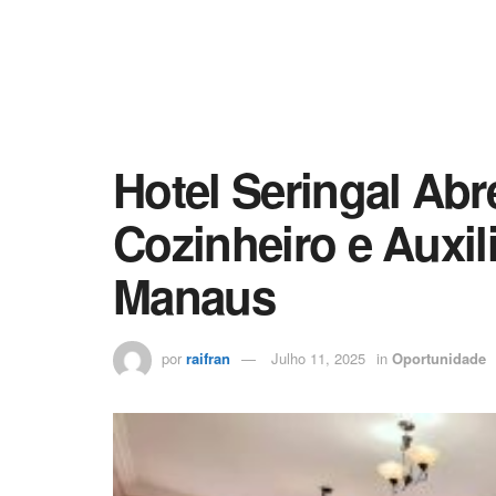
Hotel Seringal Abr
Cozinheiro e Auxil
Manaus
por
raifran
Julho 11, 2025
in
Oportunidade