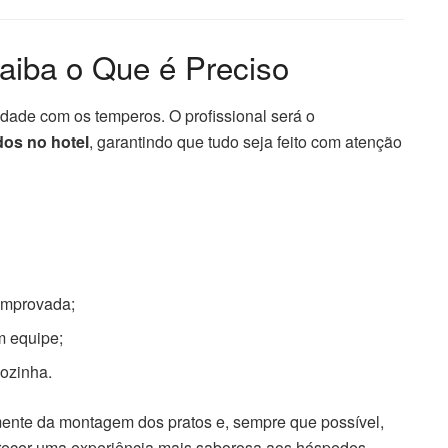
Saiba o Que é Preciso
dade com os temperos. O profissional será o
dos no hotel
, garantindo que tudo seja feito com atenção
mprovada;
m equipe;
cozinha.
amente da montagem dos pratos e, sempre que possível,
erecer uma experiência mais saborosa aos hóspedes.