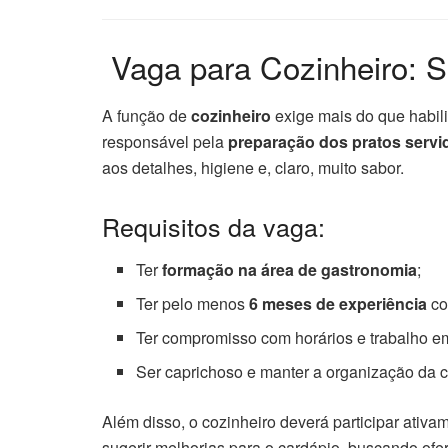
‍ Vaga para Cozinheiro: 
A função de
cozinheiro
exige mais do que habili
responsável pela
preparação dos pratos servi
aos detalhes, higiene e, claro, muito sabor.
Requisitos da vaga:
Ter
formação na área de gastronomia
;
Ter pelo menos
6 meses de experiência
co
Ter compromisso com horários e trabalho e
Ser caprichoso e manter a organização da 
Além disso, o cozinheiro deverá participar ativ
sugerir melhorias para o cardápio, buscando of