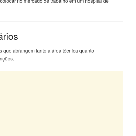
colocar no mercado de trabalho em um hospital de
ários
os que abrangem tanto a área técnica quanto
unções: