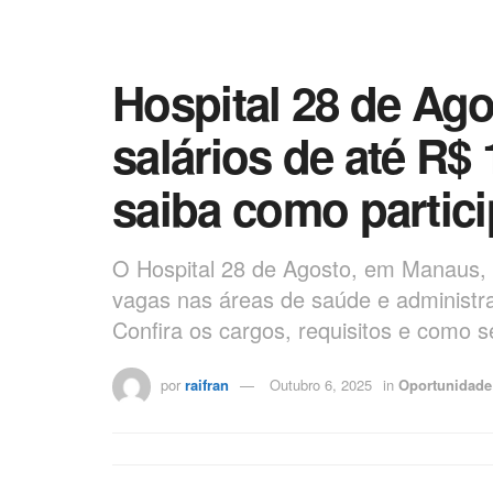
Hospital 28 de Ag
salários de até R$
saiba como partici
O Hospital 28 de Agosto, em Manaus, 
vagas nas áreas de saúde e administra
Confira os cargos, requisitos e como s
por
raifran
Outubro 6, 2025
in
Oportunidade