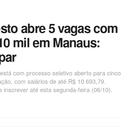
osto abre 5 vagas com
 10 mil em Manaus:
par
está com processo seletivo aberto para cinco
ção, com salários de até R$ 10.693,79.
e inscrever até esta segunda-feira (06/10).