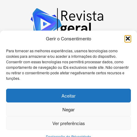
Gerir o Consentimento
Para fornecer as melhores experiências, usamos tecnologias como
cookies para armazenar e/ou aceder a informações do dispositivo.
Bem-vindo à nossa plataforma dedicada a
Consentir com essas tecnologias nos permitirá processar dados, como
apaixonados por tecnologia! Aqui, você encontrará
comportamento de navegação ou IDs exclusivos neste site. Não consentir
as últimas novidades sobre celulares, computadores
ou retirar o consentimento pode afetar negativamante certos recursos e
e uma gama diversificada de dispositivos eletrônicos.
funções.
Nossa missão é fornecer informações precisas e
atualizadas, análises detalhadas e tutoriais passo a
Aceitar
passo para ajudá-lo a navegar no universo
tecnológico de forma eficiente.
Negar
Ver preferências
Declaração de Privacidade