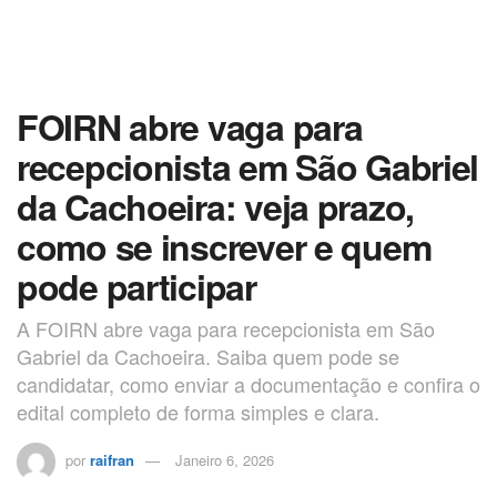
FOIRN abre vaga para
recepcionista em São Gabriel
da Cachoeira: veja prazo,
como se inscrever e quem
pode participar
A FOIRN abre vaga para recepcionista em São
Gabriel da Cachoeira. Saiba quem pode se
candidatar, como enviar a documentação e confira o
edital completo de forma simples e clara.
por
raifran
Janeiro 6, 2026