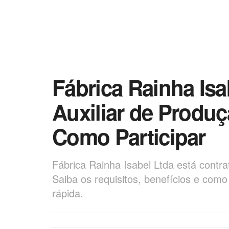
Fábrica Rainha Isa
Auxiliar de Produ
Como Participar
Fábrica Rainha Isabel Ltda está contr
Saiba os requisitos, benefícios e como
rápida.