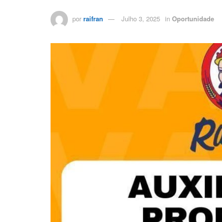
por
raifran
Julho 3, 2025
in
Oportunidade