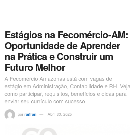
Estágios na Fecomércio-AM:
Oportunidade de Aprender
na Prática e Construir um
Futuro Melhor
A Fecomércio Amazonas está com vagas de
estágio em Administração, Contabilidade e RH. Veja
como participar, requisitos, benefícios e dicas para
enviar seu currículo com sucesso.
por
raifran
Abril 30, 2025