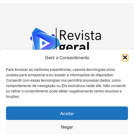
Gerir o Consentimento
Para fornecer as melhores experiências, usamos tecnologias como
cookies para armazenar e/ou aceder a informações do dispositivo.
Bem-vindo à nossa plataforma dedicada a
Consentir com essas tecnologias nos permitirá processar dados, como
apaixonados por tecnologia! Aqui, você encontrará
comportamento de navegação ou IDs exclusivos neste site. Não consentir
as últimas novidades sobre celulares, computadores
ou retirar o consentimento pode afetar negativamante certos recursos e
e uma gama diversificada de dispositivos eletrônicos.
funções.
Nossa missão é fornecer informações precisas e
atualizadas, análises detalhadas e tutoriais passo a
Aceitar
passo para ajudá-lo a navegar no universo
tecnológico de forma eficiente.
Negar