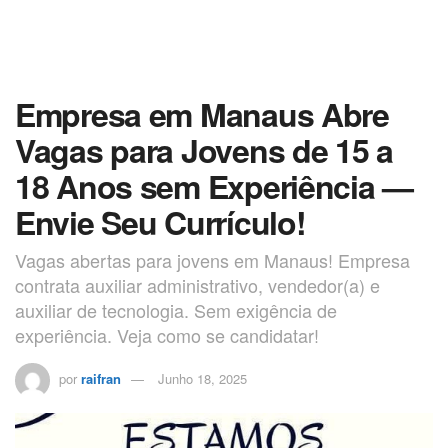
Empresa em Manaus Abre
Vagas para Jovens de 15 a
18 Anos sem Experiência —
Envie Seu Currículo!
Vagas abertas para jovens em Manaus! Empresa
contrata auxiliar administrativo, vendedor(a) e
auxiliar de tecnologia. Sem exigência de
experiência. Veja como se candidatar!
por
raifran
Junho 18, 2025