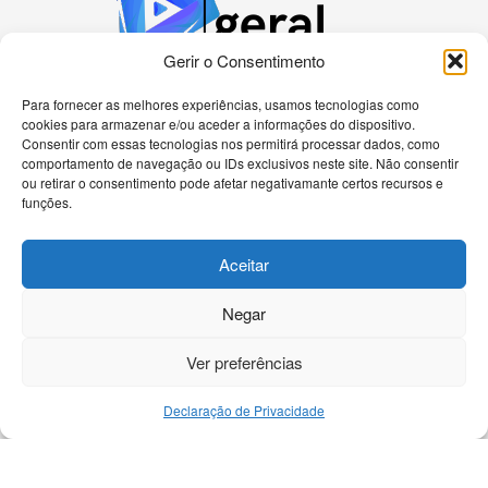
Gerir o Consentimento
Para fornecer as melhores experiências, usamos tecnologias como
cookies para armazenar e/ou aceder a informações do dispositivo.
Bem-vindo à nossa plataforma dedicada a
Consentir com essas tecnologias nos permitirá processar dados, como
apaixonados por tecnologia! Aqui, você encontrará
comportamento de navegação ou IDs exclusivos neste site. Não consentir
as últimas novidades sobre celulares, computadores
ou retirar o consentimento pode afetar negativamante certos recursos e
e uma gama diversificada de dispositivos eletrônicos.
funções.
Nossa missão é fornecer informações precisas e
atualizadas, análises detalhadas e tutoriais passo a
Aceitar
passo para ajudá-lo a navegar no universo
tecnológico de forma eficiente.
Negar
Ver preferências
Declaração de Privacidade
Início
Contato
DMCA
Política Privacidade
Sobre
Termos e Condições