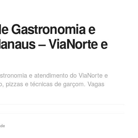
de Gastronomia e
anaus – ViaNorte e
astronomia e atendimento do ViaNorte e
ão, pizzas e técnicas de garçom. Vagas
ade