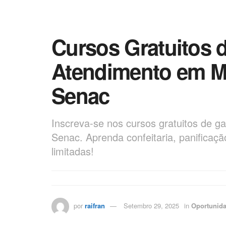
Cursos Gratuitos 
Atendimento em M
Senac
Inscreva-se nos cursos gratuitos de g
Senac. Aprenda confeitaria, panificaç
limitadas!
por
raifran
Setembro 29, 2025
in
Oportunid