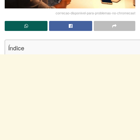
correcao-disponivel-para-problemas-no-chromecast
Índice