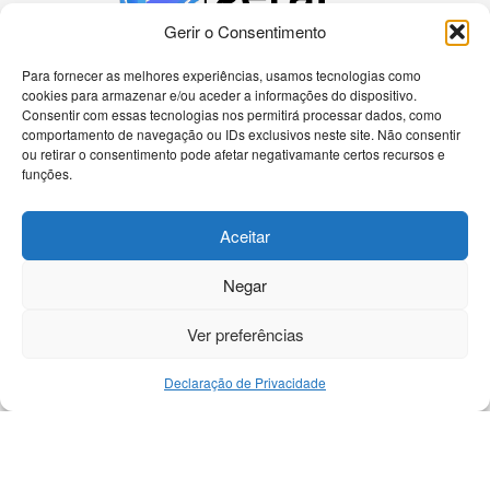
Gerir o Consentimento
Para fornecer as melhores experiências, usamos tecnologias como
cookies para armazenar e/ou aceder a informações do dispositivo.
Bem-vindo à nossa plataforma dedicada a
Consentir com essas tecnologias nos permitirá processar dados, como
apaixonados por tecnologia! Aqui, você encontrará
comportamento de navegação ou IDs exclusivos neste site. Não consentir
as últimas novidades sobre celulares, computadores
ou retirar o consentimento pode afetar negativamante certos recursos e
e uma gama diversificada de dispositivos eletrônicos.
funções.
Nossa missão é fornecer informações precisas e
atualizadas, análises detalhadas e tutoriais passo a
Aceitar
passo para ajudá-lo a navegar no universo
tecnológico de forma eficiente.
Negar
Ver preferências
Declaração de Privacidade
Início
Contato
DMCA
Política Privacidade
Sobre
Termos e Condições
© 2025
Revista Geral