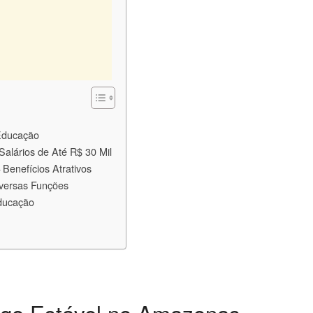
Educação
alários de Até R$ 30 Mil
Benefícios Atrativos
iversas Funções
Educação
go Estável no Amazonas