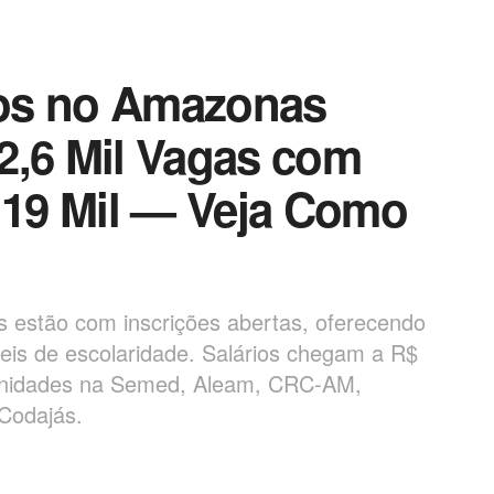
os no Amazonas
2,6 Mil Vagas com
$ 19 Mil — Veja Como
 estão com inscrições abertas, oferecendo
eis de escolaridade. Salários chegam a R$
rtunidades na Semed, Aleam, CRC-AM,
 Codajás.