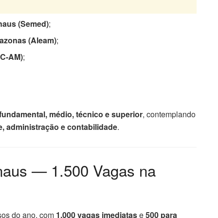
anaus (Semed)
;
mazonas (Aleam)
;
RC-AM)
;
 fundamental, médio, técnico e superior
, contemplando
, administração e contabilidade
.
aus — 1.500 Vagas na
sos do ano, com
1.000 vagas imediatas
e
500 para