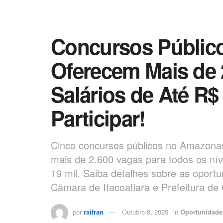
Concursos Públic
Oferecem Mais de 
Salários de Até R
Participar!
Cinco concursos públicos no Amazonas
mais de 2.600 vagas para todos os nív
19 mil. Saiba detalhes sobre as opo
Câmara de Itacoatiara e Prefeitura de
por
raifran
Outubro 8, 2025
in
Oportunidade