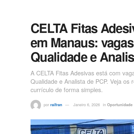
CELTA Fitas Adesi
em Manaus: vagas 
Qualidade e Anali
A CELTA Fitas Adesivas está com vag
Qualidade e Analista de PCP. Veja os r
currículo de forma simples.
por
raifran
Janeiro 6, 2026
in
Oportunidade