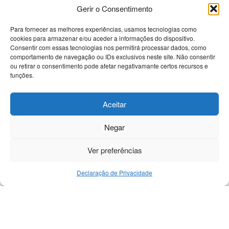
Gerir o Consentimento
Para fornecer as melhores experiências, usamos tecnologias como
cookies para armazenar e/ou aceder a informações do dispositivo.
Bem-vindo à nossa plataforma dedicada a
Consentir com essas tecnologias nos permitirá processar dados, como
apaixonados por tecnologia! Aqui, você encontrará
comportamento de navegação ou IDs exclusivos neste site. Não consentir
as últimas novidades sobre celulares, computadores
ou retirar o consentimento pode afetar negativamante certos recursos e
e uma gama diversificada de dispositivos eletrônicos.
funções.
Nossa missão é fornecer informações precisas e
atualizadas, análises detalhadas e tutoriais passo a
Aceitar
passo para ajudá-lo a navegar no universo
tecnológico de forma eficiente.
Negar
Ver preferências
Declaração de Privacidade
Início
Contato
DMCA
Política Privacidade
Sobre
Termos e Condições
© 2025
Revista Geral