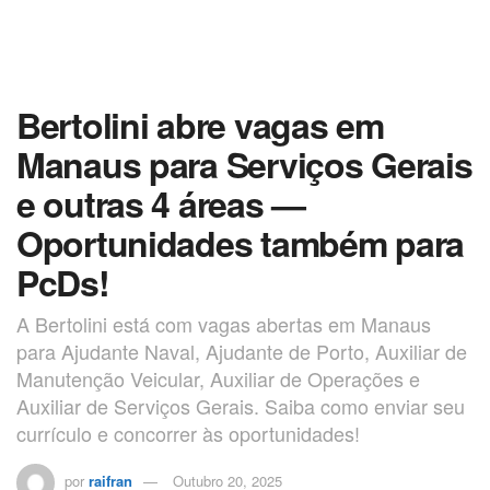
Bertolini abre vagas em
Manaus para Serviços Gerais
e outras 4 áreas —
Oportunidades também para
PcDs!
A Bertolini está com vagas abertas em Manaus
para Ajudante Naval, Ajudante de Porto, Auxiliar de
Manutenção Veicular, Auxiliar de Operações e
Auxiliar de Serviços Gerais. Saiba como enviar seu
currículo e concorrer às oportunidades!
por
raifran
Outubro 20, 2025