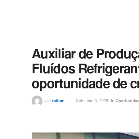
Auxiliar de Produ
Fluídos Refrigera
oportunidade de c
por
raifran
Setembro 9, 2025
in
Oportunida