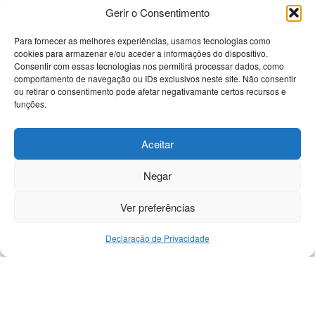
Gerir o Consentimento
Para fornecer as melhores experiências, usamos tecnologias como
cookies para armazenar e/ou aceder a informações do dispositivo.
Bem-vindo à nossa plataforma dedicada a
Consentir com essas tecnologias nos permitirá processar dados, como
apaixonados por tecnologia! Aqui, você encontrará
comportamento de navegação ou IDs exclusivos neste site. Não consentir
as últimas novidades sobre celulares, computadores
ou retirar o consentimento pode afetar negativamante certos recursos e
e uma gama diversificada de dispositivos eletrônicos.
funções.
Nossa missão é fornecer informações precisas e
atualizadas, análises detalhadas e tutoriais passo a
Aceitar
passo para ajudá-lo a navegar no universo
tecnológico de forma eficiente.
Negar
Ver preferências
Declaração de Privacidade
Início
Contato
DMCA
Política Privacidade
Sobre
Termos e Condições
© 2025
Revista Geral