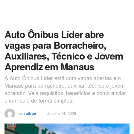
Auto Ônibus Líder abre
vagas para Borracheiro,
Auxiliares, Técnico e Jovem
Aprendiz em Manaus
A Auto Ônibus Líder está com vagas abertas em
Manaus para borracheiro, auxiliar, técnico e jovem
aprendiz. Veja requisitos, benefícios e como enviar
o currículo de forma simples.
por
raifran
Janeiro 14, 2026