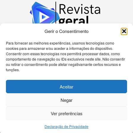
Gerir o Consentimento
Para fornecer as melhores experiências, usamos tecnologias como
cookies para armazenar e/ou aceder a informações do dispositivo.
Bem-vindo à nossa plataforma dedicada a
Consentir com essas tecnologias nos permitirá processar dados, como
apaixonados por tecnologia! Aqui, você encontrará
comportamento de navegação ou IDs exclusivos neste site. Não consentir
as últimas novidades sobre celulares, computadores
ou retirar o consentimento pode afetar negativamante certos recursos e
e uma gama diversificada de dispositivos eletrônicos.
funções.
Nossa missão é fornecer informações precisas e
atualizadas, análises detalhadas e tutoriais passo a
Aceitar
passo para ajudá-lo a navegar no universo
tecnológico de forma eficiente.
Negar
Ver preferências
Declaração de Privacidade