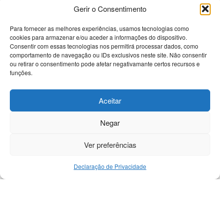
Gerir o Consentimento
Para fornecer as melhores experiências, usamos tecnologias como
cookies para armazenar e/ou aceder a informações do dispositivo.
Bem-vindo à nossa plataforma dedicada a
Consentir com essas tecnologias nos permitirá processar dados, como
apaixonados por tecnologia! Aqui, você encontrará
comportamento de navegação ou IDs exclusivos neste site. Não consentir
as últimas novidades sobre celulares, computadores
ou retirar o consentimento pode afetar negativamante certos recursos e
e uma gama diversificada de dispositivos eletrônicos.
funções.
Nossa missão é fornecer informações precisas e
atualizadas, análises detalhadas e tutoriais passo a
Aceitar
passo para ajudá-lo a navegar no universo
tecnológico de forma eficiente.
Negar
Ver preferências
Declaração de Privacidade
Início
Contato
DMCA
Política Privacidade
Sobre
Termos e Condições
© 2025
Revista Geral