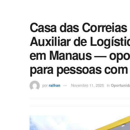
Casa das Correias
Auxiliar de Logísti
em Manaus — opo
para pessoas com 
por
raifran
Novembro 11, 2025
in
Oportunid