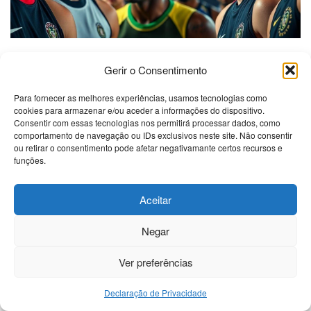
Análise emocional dos
Gerir o Consentimento
competidores
Para fornecer as melhores experiências, usamos tecnologias como
cookies para armazenar e/ou aceder a informações do dispositivo.
Consentir com essas tecnologias nos permitirá processar dados, como
O que as emoções revelam sobre os
comportamento de navegação ou IDs exclusivos neste site. Não consentir
jogadores
ou retirar o consentimento pode afetar negativamante certos recursos e
funções.
As emoções dos jogadores no programa são como um
livro aberto. Elas mostram o que está acontecendo dentro
Aceitar
de cada um deles. Quando um jogador fica feliz, é fácil ver.
Um sorriso largo e risadas contagiosas revelam que ele
Negar
está se divertindo. Por outro lado, quando a tristeza
Ver preferências
aparece, a expressão facial muda. Olhos marejados e um
semblante abatido falam por si só.
Declaração de Privacidade