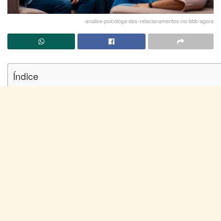
analise-psicologa-dos-relacionamentos-no-bbb-agora
Índice